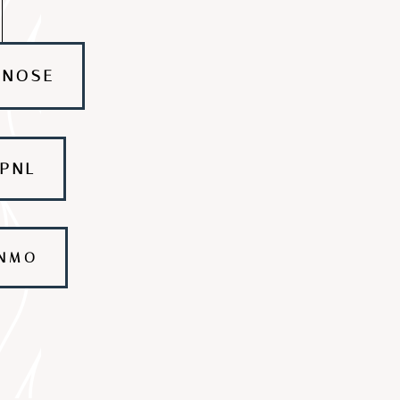
PNOSE
 PNL
 NMO