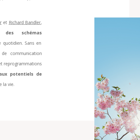
r
et
Richard Bandler
,
ion des
schémas
e quotidien. Sans en
 de communication
 et reprogrammations
aux potentiels de
 la vie.