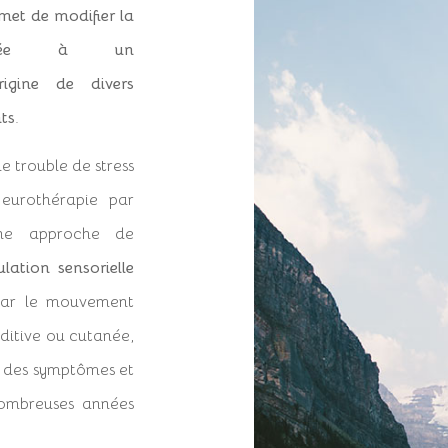
met de modifier la
e liée à un
rigine de divers
nts
.
e trouble de stress
eurothérapie par
une approche de
ulation sensorielle
 par le mouvement
uditive ou cutanée,
e des symptômes et
nombreuses années