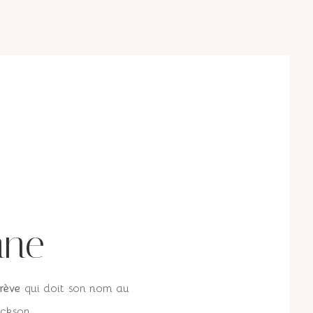
nne
rève
qui doit son nom au
ic
k
son
.