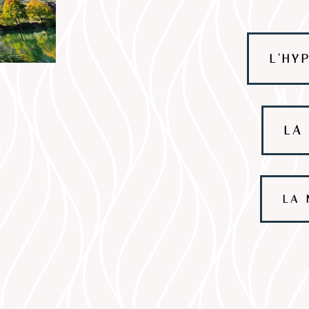
L'HY
LA
LA