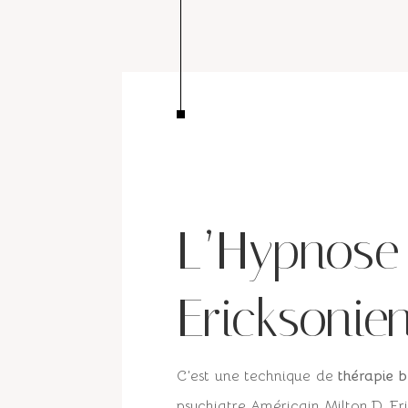
L’Hypnose
Ericksonie
C’est une technique de
thérapie b
psychiatre Américain
Milton D. Er