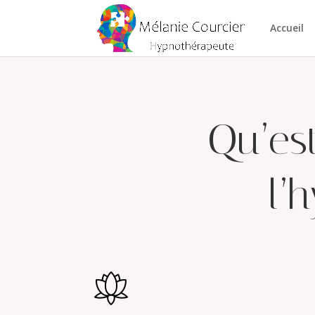
Accueil
Qu’es
l’